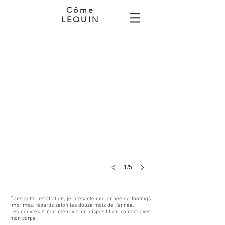
Côme
LEQUIN
Run to print, 2025.
Installation,
52
monotypes,
12
étagères,
213
x
120
x
2
cm
1/5
Dans cette installation, je présente une année de footings
imprimés, répartis selon les douze mois de l’année.
Les oeuvres s’impriment via un dispositif en contact avec
mon corps.