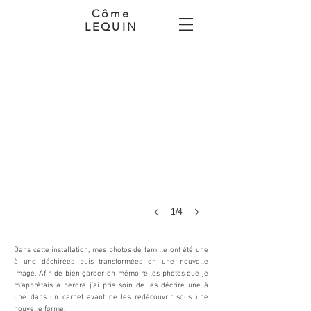
Côme
LEQUIN
Album de famille, détail, 2014
Installation
36
formats
10
x
15
cm,
carnet
et
photographies
transformées.
1/4
Dans cette installation, mes photos de famille ont été une
à une déchirées puis transformées en une nouvelle
image. Afin de bien garder en mémoire les photos que je
m'apprêtais à perdre j'ai pris soin de les décrire une à
une dans un carnet avant de les redécouvrir sous une
nouvelle forme.