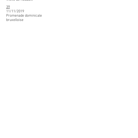
39
11/11/2019
Promenade dominicale
bruxelloise