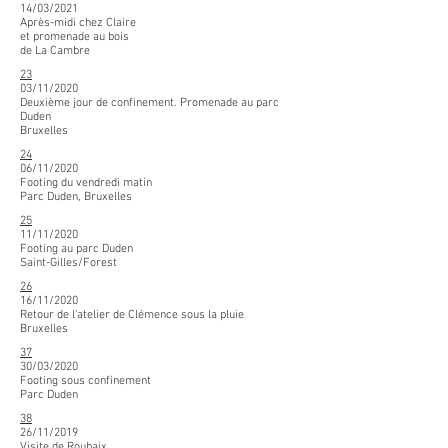
14/03/2021
Après-midi chez Claire
et promenade au bois
de La Cambre
23
03/11/2020
Deuxième jour de confinement. Promenade au parc
Duden
Bruxelles
24
06/11/2020
Footing du vendredi matin
Parc Duden, Bruxelles
25
11/11/2020
Footing au parc Duden
Saint-Gilles/Forest
26
16/11/2020
Retour de l’atelier de Clémence sous la pluie
Bruxelles
37
30/03/2020
Footing sous confinement
Parc Duden
38
26/11/2019
Visite de Roubaix