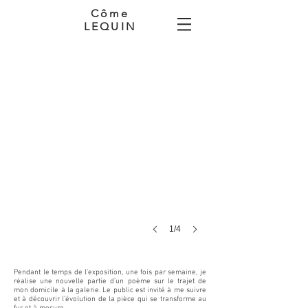
Côme
LEQUIN
Poésie en cours, 2023.
Œuvre
évolutive,
quatre
plaques
de
plexiglas,
encre
noire,
103
x
165
x
5
cm.
1/4
Pendant le temps de l’exposition, une fois par semaine, je
réalise une nouvelle partie d’un poème sur le trajet de
mon domicile à la galerie. Le public est invité à me suivre
et à découvrir l’évolution de la pièce qui se transforme au