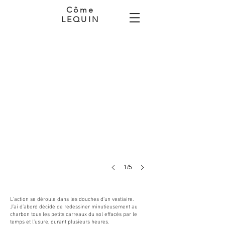
Côme
LEQUIN
Sans titre, extrait, 2018.
Vidéo
5,09
min.
1/5
L’action se déroule dans les douches d’un vestiaire.
J’ai d’abord décidé de redessiner minutieusement au
charbon tous les petits carreaux du sol effacés par le
temps et l’usure, durant plusieurs heures.