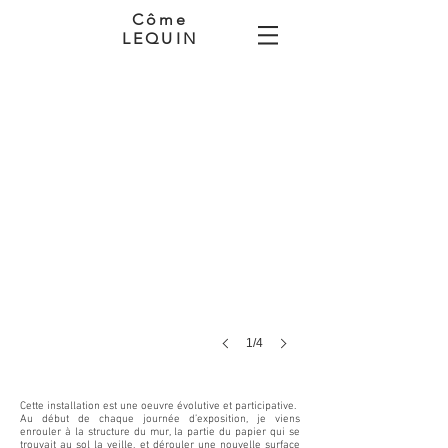
Côme
LEQUIN
Entre-deux, 2019.
Installation,
2
rouleaux
de
papier,
structure
métallique,
livre
de
poche
sous
cadre,
91
x
4000
cm
et
1/4
61
x
5600
cm.
Cette installation est une oeuvre évolutive et participative.
Crédit
Au début de chaque journée d’exposition, je viens
photo
enrouler à la structure du mur, la partie du papier qui se
Gilles
trouvait au sol la veille, et dérouler une nouvelle surface